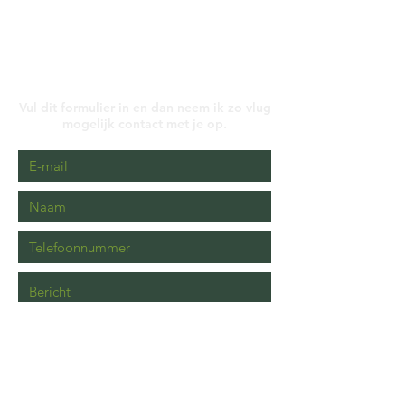
Contactformulier
Vul dit formulier in en dan neem ik zo vlug
mogelijk contact met je op.
Verstuur